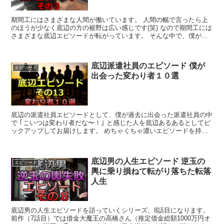
期間工にはさまざまな人間が働いています。 人間の幅で言ったら上
のほうが少なく底辺の方の裾野は広い感じです(笑) なので期間工には
さまざまな底辺エピソードが転がっています。 そんな中で、僕が寮
の近くでよく行く床屋さんのマスターが話し...
底辺派遣社員のエピソード 僕が
エピソード
出会った変わり者１０選
底辺の派遣社員エピソードとして、僕が過去に出会った派遣社員の中
で ｢こいつは変わり者だな〜！｣ と感じた人を底辺あるあるとしてピ
ックアップしてお届けします。 めちゃくちゃ濃いエピソードを持っ
ている人物は、それぞれ個別でお届けしてい...
底辺男の人生エピソード 逆玉の
エピソード
輿に乗り損ねて転がり落ちた転落
人生
底辺男の人生エピソードを語っていくシリーズ、8話目になります。
前作（7話目）では借金大魔王の高橋さん（推定借金総額1000万円オ