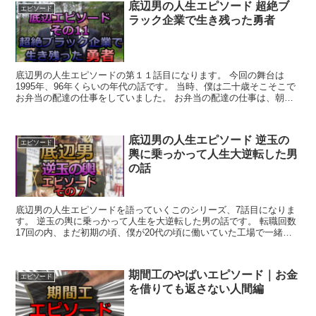
底辺男の人生エピソード 超絶ブ
エピソード
ラック企業で生き残った勇者
底辺男の人生エピソードの第１１話目になります。 今回の舞台は
1995年、96年くらいの年代の話です。 当時、僕は二十歳そこそこで
お弁当の配達の仕事をしていました。 お弁当の配達の仕事は、朝６
時ころに出勤して盛り付けからスタート...
底辺男の人生エピソード 逆玉の
エピソード
輿に乗っかって人生大逆転した男
の話
底辺男の人生エピソードを語っていくこのシリーズ、7話目になりま
す。 逆玉の輿に乗っかって人生を大逆転した男の話です。 転職回数
17回の内、まだ初期の頃、僕が20代の頃に働いていた工場で一緒に
仕事をした仲間です。 彼の名前は高橋さん...
期間工のやばいエピソード｜お金
エピソード
を借りても返さない人間編