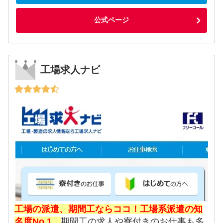
公式ページ
工場求人ナビ
工場の派遣、期間工ならココ！工場系派遣の知
名度No.1。
期間工の求人や寮付きのお仕事も多