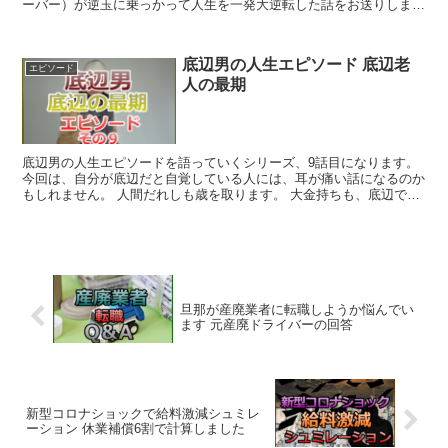
ーバー）が逆玉に乗っかって人生を一発大逆転した話をお送りしまし
た。 今回はその高橋さんと仲...
底辺男の人生エピソード 底辺老
エピソード
人の最期
底辺男の人生エピソードを語っていくシリーズ、9話目になります。
今回は、自分が底辺だと自覚している人には、耳が痛い話になるのか
もしれません。 人間だれしも歳を取ります。 大金持ちも、底辺でも
時間の流れは同じなんです。 人...
旦那が産廃業者に転職しようか悩んでい
ます 元産廃ドライバーの回答
新型コロナショックで給料激減シュミレ
ーション 休業補償6割で計算しました