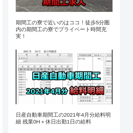
期間工の寮で近いのはココ！徒歩5分圏
内の期間工の寮でプライベート時間充
実！
日産自動車期間工の2021年4月分給料明
細 残業0H＋休日出勤1日の給料