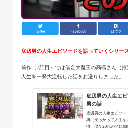
Twitter
Facebook
はてブ
底辺男の人生エピソードを語っていくシリーズ
前作（7話目）では借金大魔王の高橋さん（推
人生を一発大逆転した話をお送りしました。
底辺男の人生エピ
男の話
底辺男の人生エピソー
輿に乗っかって人生を大逆転した男の話
頃、僕が20代の頃に