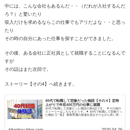
中には、こんな会社もあるんだ・・（だれが入社するんだ
ろ？）と驚いたり
収入だけを求めるならこの仕事でもアリだよな・・と思っ
たり
その時の自分にあった仕事を探すことができました。
その後、ある会社に正社員として就職することになるんで
すが
その話はまた次回で。
ストーリー【その4】へ続きます。
40代で転職して悲惨だった物語【その４】定時
上がりで年収400万円の仕事に就職
40代で転職して悲惨だった物語の第4話です。 ▼その他の
ストーリーはこちらをどうぞ。▼ 40代で転職して悲惨だっ
た物語【一覧】 夜勤専属の派遣社員をやりながら良い求人
を探し、 ピンポイントで応募したり、面接を受け...
kikankou-blog.com
2020.04.26