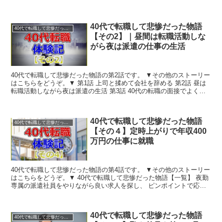
ことになりました。 まだ8...
40代で転職して悲惨だった物語
40代で転職して悲惨だった物語
【その2】｜昼間は転職活動しな
がら夜は派遣の仕事の生活
40代で転職して悲惨だった物語の第2話です。 ▼その他のストーリー
はこちらをどうぞ。▼ 第1話 上司と揉めて会社を辞める 第2話 昼は
転職活動しながら夜は派遣の生活 第3話 40代の転職の面接でよくあ
る出来事 ...
40代で転職して悲惨だった物語
40代で転職して悲惨だった物語
【その４】定時上がりで年収400
万円の仕事に就職
40代で転職して悲惨だった物語の第4話です。 ▼その他のストーリー
はこちらをどうぞ。▼ 40代で転職して悲惨だった物語【一覧】 夜勤
専属の派遣社員をやりながら良い求人を探し、 ピンポイントで応募
したり、面接を受け...
40代で転職して悲惨だった物語
40代で転職して悲惨だった物語