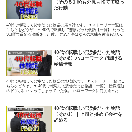
【その５】恥も外見も捨てて取っ
た行動
40代で転職して悲惨だった物語の第５話です。 ▼ストーリー一覧は
こちらをどうぞ。▼ 40代で転職して悲惨だった物語【一覧】 たった
3日間で辞める決断をした僕。 辞めた事はなんの未練も後悔も無いん
ですが 問題はま...
40代で転職して悲惨だった物語
40代で転職して悲惨だった物語
【その6】ハローワークで聞ける
極秘情報
40代で転職して悲惨だった物語の第6話です。 ▼ストーリー一覧はこ
ちらをどうぞ。▼ 40代で転職して悲惨だった物語【一覧】 転職活動
のドツボにハマってしまっていた僕。 ハローワークに何度通ったこ
とでしょう。 ...
40代で転職して悲惨だった物語
40代で転職して悲惨だった物語
【その1】｜上司と揉めて会社を
辞める