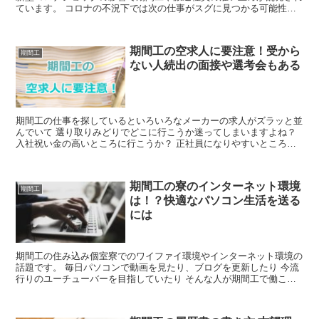
ています。 コロナの不況下では次の仕事がスグに見つかる可能性は
非常に低いでしょう。 『雇い止め=失業...
期間工の空求人に要注意！受から
期間工
ない人続出の面接や選考会もある
期間工の仕事を探しているといろいろなメーカーの求人がズラッと並
んでいて 選り取りみどりでどこに行こうか迷ってしまいますよね？
入社祝い金の高いところに行こうか？ 正社員になりやすいところに
行こうか？ あれこれ考えてしまいます。 ...
期間工の寮のインターネット環境
期間工
は！？快適なパソコン生活を送る
には
期間工の住み込み個室寮でのワイファイ環境やインターネット環境の
話題です。 毎日パソコンで動画を見たり、ブログを更新したり 今流
行りのユーチューバーを目指していたり そんな人が期間工で働こう
とする時 心配なのは寮のインターネット環...