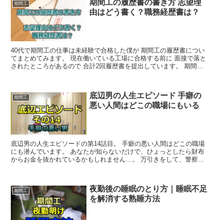
期間工の履歴書の書き方 志望理
期間工
由はどう書く？職務経歴書は？
40代で期間工の仕事は未経験で合格した僕が 期間工の履歴書につい
てまとめてみます。 現在働いている工場に合格する前に 面接で落と
されたところがあるので 合計2回履歴書を提出しています。 期間工
以外でも転職を繰り返しているの...
底辺男の人生エピソード 手癖の
期間工
悪い人間はどこの職場にもいる
底辺男の人生エピソードの第14話目。 手癖の悪い人間はどこの職場
にも潜んでいます。 あなたが知らないだけで、ひょっとしたら財布
からお金を抜かれているかもしれません…。 万引きをして、警察に
捕まったとしても、また万引きを繰り返し...
夜勤後の睡眠のとり方｜睡眠不足
期間工
を解消する熟睡方法