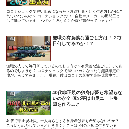
コロナショックで雇い止めになったら派遣社員という生き方しか残さ
れていないのか？ コロナショックの中、自動車メーカーの期間工と
して働いています。 今のところなんとか首が繋がっていますが、お
そらく近々に雇い止めされるでしょう。 3ヶ月...
無職の有意義な過ごし方は！？毎
雑記
日何してるのか！？
無職の人って毎日何しているのでしょうか？有意義な過ごし方ってあ
るのでしょうか？ コロナショックで雇い止めになったら無職確定の
僕が、考えてみました。 現在、僕はコロナの影響で臨時休業中で
す、5月度は5日間しか出勤しませんでした。 1...
40代非正規の独身は夢も希望もな
雑記
いのか？ 僕の夢は山奥ニート集
団を作ること
40代で非正規社員、一人暮らしする独身者は夢も希望もないのか？
こういう話をしていると行き着くところは｢何のために生きている