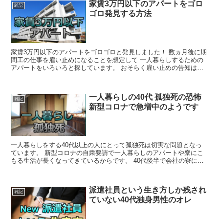
家賃3万円以下のアパートをゴロ
雑記
ゴロ発見する方法
家賃3万円以下のアパートをゴロゴロと発見しました！ 数ヵ月後に期
間工の仕事を雇い止めになることを想定して 一人暮らしするための
アパートをいろいろと探しています。 おそらく雇い止めの告知は辞
める1か月前に行われるはずです。 そ...
一人暮らしの40代 孤独死の恐怖
雑記
新型コロナで急増中のようです
一人暮らしをする40代以上の人にとって孤独死は切実な問題となっ
ています。 新型コロナの自粛要請で一人暮らしのアパートや寮にこ
もる生活が長くなってきているからです。 40代後半で会社の寮に一
人暮らしをしている僕としては ｢このままコ...
派遣社員という生き方しか残され
雑記
ていない40代独身男性のオレ