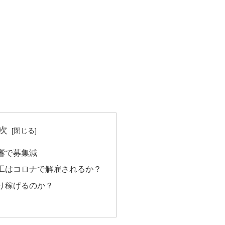
次
響で募集減
工はコロナで解雇されるか？
り稼げるのか？