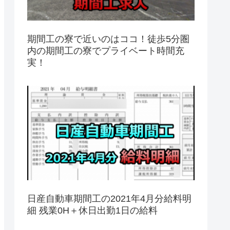
期間工の寮で近いのはココ！徒歩5分圏
内の期間工の寮でプライベート時間充
実！
日産自動車期間工の2021年4月分給料明
細 残業0H＋休日出勤1日の給料