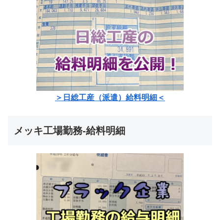
＞日総工産（派遣）給料明細＜
メッキ工場勤務-給料明細