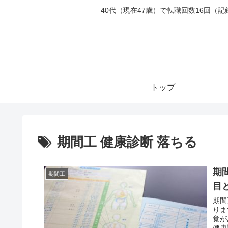
40代（現在47歳）で転職回数16回
トップ
期間工 健康診断 落ちる
期
期間工
目
期間
りま
覚が
健康