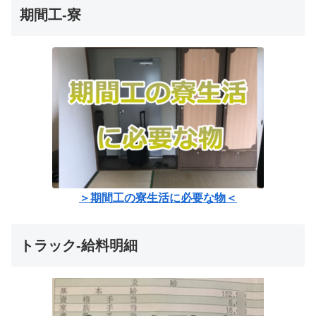
期間工-寮
＞期間工の寮生活に必要な物＜
トラック-給料明細