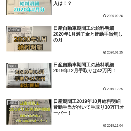
入は！？
2020.02.26
日産自動車期間工の給料明細
給料明細
2020年1月満了金と皆勤手当無し
の月
2020.01.25
日産自動車期間工の給料明細
期間工
2019年12月手取りは42万円！
2019.12.25
日産期間工2019年10月給料明細
期間工
皆勤手当が付いて手取り30万円オ
ーバー！
2019.11.04