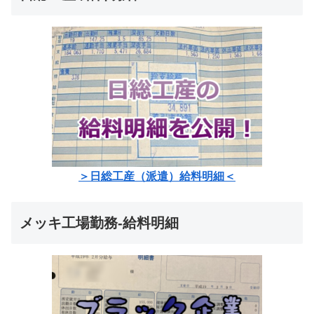
＞日総工産（派遣）給料明細＜
メッキ工場勤務-給料明細