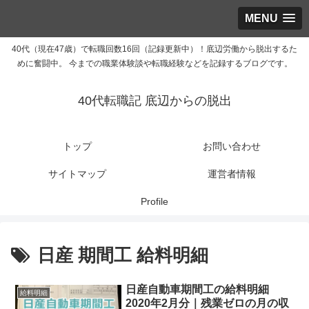
MENU
40代（現在47歳）で転職回数16回（記録更新中）！底辺労働から脱出するた
めに奮闘中。 今までの職業体験談や転職経験などを記録するブログです。
40代転職記 底辺からの脱出
トップ
お問い合わせ
サイトマップ
運営者情報
Profile
日産 期間工 給料明細
日産自動車期間工の給料明細
給料明細
2020年2月分｜残業ゼロの月の収